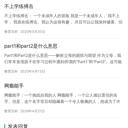
不上学练搏击
不上学练搏击： 一个未成年人的冒险 我是一个未成年人， 我不上
学， 我喜欢练搏击。我认为这很有趣， 并且可以让我保持健康。但
是， 我开始意识到， 这可能会对我造成负面影响。 我的家…
教育百科
2025年5月30日
part1和part2是什么意思
Part1和Part2是什么意思——解析父母的困扰与期望 作为父母，我
们常常发现孩子在学习过程中遇到所谓的“Part1”和“Part2”。这可能
会让家长感到困惑和担忧。以下是探讨这…
教育百科
2025年4月13日
网瘾能手
网瘾能手：一个挑战自我的人 网瘾能手，一个让人难以置信的名
字。但是，这个名字背后却隐藏着一个令人敬佩的人，他成为了许
多人心目中的榜样，因为他不仅拥有出色的网络技能，还克服了自
教育百科
2026年4月21日
己的网…
发表回复