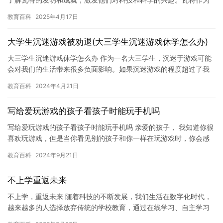
工业革命的重要人物，他的蒸汽机改良是现代工程学…
教育百科
2025年4月17日
大学生沉迷游戏被劝退(大三学生沉迷游戏休学怎么办)
大三学生沉迷游戏休学怎么办 作为一名大三学生，沉迷于游戏可能
会对我们的生活带来很多负面影响。如果沉迷游戏的程度超过了我
们的控制能力，可能会导致学习成绩下降，社交能力减弱，甚至影
教育百科
2024年4月21日
响我…
写给爱玩游戏的孩子看孩子时能玩手机吗
写给爱玩游戏的孩子看孩子时能玩手机吗 亲爱的孩子， 我知道你很
喜欢玩游戏，但是当你看见别的孩子和你一样在玩游戏时，你会感
到很兴奋。但是，当你的孩子正在成长，他们需要更多的关注和陪
教育百科
2024年9月21日
伴…
不上学重返未来
不上学，重返未来 随着科技的不断发展，我们生活在数字化时代，
越来越多的人选择放弃传统的学校教育，通过在线学习、自主学习
等方式，追求更加灵活的学习方式。然而，我们是否真正理解这种