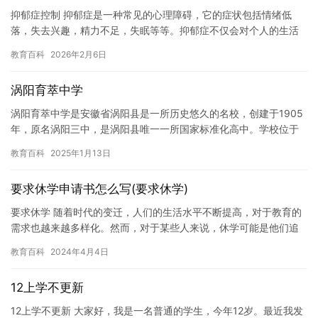
抑郁症控制 抑郁症是一种常见的心理障碍，它的症状包括情绪低
落，失去兴趣，精力不足，失眠等等。抑郁症不仅会对个人的生活
造成负面影响，还会对整个社会造成沉重的负担。因此，控制抑郁
教育百科
2026年2月6日
症是每…
涡阳育萃中学
涡阳育萃中学是安徽省涡阳县是一所历史悠久的名校，创建于1905
年，原名涡阳三中，是涡阳县唯一一所国家标准化高中。学校位于
涡阳县中心地带，占地面积约60000平方米，拥有现代化的教学…
教育百科
2025年1月13日
要求休学申请书怎么写(要求休学)
要求休学 随着时代的变迁，人们的生活水平不断提高，对于教育的
需求也越来越多样化。然而，对于某些人来说，休学可能是他们追
求自己梦想的一种必要手段。 休学可以让我们暂时放下学业，去追
教育百科
2024年4月4日
求…
12上学不更新
12上学不更新 大家好，我是一名普通的学生，今年12岁。最近我发