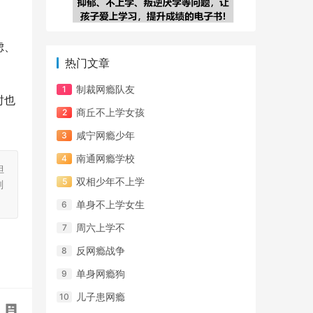
虑、
热门文章
制裁网瘾队友
时也
商丘不上学女孩
咸宁网瘾少年
南通网瘾学校
担
双相少年不上学
刻
单身不上学女生
周六上学不
反网瘾战争
单身网瘾狗
儿子患网瘾