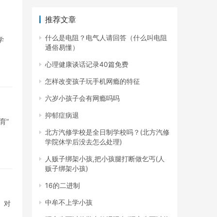
推荐文章
什么是电阻？电气人请回答（什么叫电阻
学
通俗易懂）
心理健康谈话记录40篇免费
怎样改变孩子玩手机网瘾的特征
六岁小孩子会有网瘾吗吗
抑郁症病退
育”
北方汽修学校是全日制学校吗？(北方汽修
学院休学后没去怎么处理)
人贩子绑架小孩,把小孩腿打断做乞丐(人
贩子绑架小孩)
16的二进制
中牟不上学小孩
。对