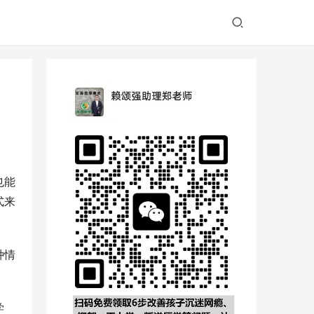
也能
式来
种情
学