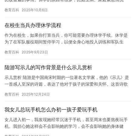
等。但是，休学多长时间能留级，是每个学生都关心的问题。那
教育百科
2025年10月6日
么，深圳…
在校生当兵办理休学流程
作为在校生，如果你打算当兵，你可能需要办理休学手续。休学是
为了在军队服役期间暂停学习，以便全身心地投入训练和军队生
活。以下是在校生当兵办理休学流程的一些步骤和注意事项。 首
教育百科
2025年9月23日
先，你需…
陆游写示儿的写作背景是什么示儿赏析
示儿赏析 陆游是中国南宋时期的一位著名文学家，他的《示儿》是
一首感人至深的诗篇，表达了他对于孩子的深爱和关怀。这首诗歌
写作的背景可以追溯到南宋时期，当时的政治环境十分动荡，人民
教育百科
2025年12月24日
的生…
我女儿总玩手机怎么办初一孩子爱玩手机
女儿进入初一，我发现她经常沉迷于手机，甚至周末也要熬夜玩手
机。我担心她这样会不会影响她的学习，会不会影响她的身体健
康，同时也担心她手机上的虚拟世界会给她带来负面影响。 我认