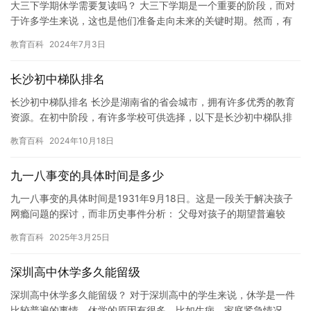
大三下学期休学需要复读吗？ 大三下学期是一个重要的阶段，而对
于许多学生来说，这也是他们准备走向未来的关键时期。然而，有
时候我们可能会遇到一些突发情况，例如身体原因或家庭问题，这
教育百科
2024年7月3日
些原…
长沙初中梯队排名
长沙初中梯队排名 长沙是湖南省的省会城市，拥有许多优秀的教育
资源。在初中阶段，有许多学校可供选择，以下是长沙初中梯队排
名。 第一梯队：长沙市一中、二中、六中、八中 长沙市一中、二
教育百科
2024年10月18日
中…
九一八事变的具体时间是多少
九一八事变的具体时间是1931年9月18日。这是一段关于解决孩子
网瘾问题的探讨，而非历史事件分析： 父母对孩子的期望普遍较
高，他们希望孩子能健康成长，拥有良好的教育和生活习惯。在当…
教育百科
2025年3月25日
深圳高中休学多久能留级
深圳高中休学多久能留级？ 对于深圳高中的学生来说，休学是一件
比较普遍的事情。休学的原因有很多，比如生病、家庭紧急情况