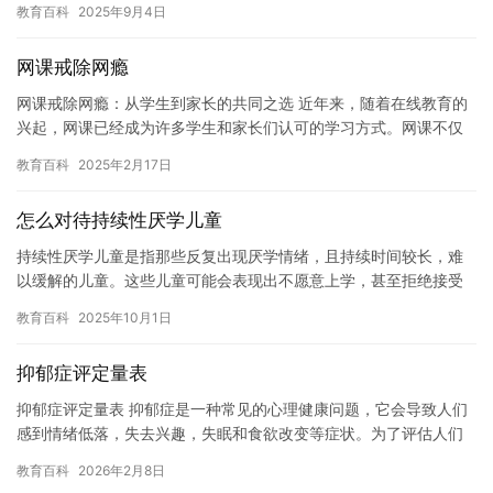
教育百科
2025年9月4日
此，家…
网课戒除网瘾
网课戒除网瘾：从学生到家长的共同之选 近年来，随着在线教育的
兴起，网课已经成为许多学生和家长们认可的学习方式。网课不仅
能够为学生提供更多的学习机会，还可以帮助他们远离沉迷于网络
教育百科
2025年2月17日
的网…
怎么对待持续性厌学儿童
持续性厌学儿童是指那些反复出现厌学情绪，且持续时间较长，难
以缓解的儿童。这些儿童可能会表现出不愿意上学，甚至拒绝接受
教育，给家庭和学校带来了很大的困扰。 对于持续性厌学儿童，我
教育百科
2025年10月1日
们需…
抑郁症评定量表
抑郁症评定量表 抑郁症是一种常见的心理健康问题，它会导致人们
感到情绪低落，失去兴趣，失眠和食欲改变等症状。为了评估人们
是否患有抑郁症，医生通常会使用抑郁症评定量表来进行诊断。 抑
教育百科
2026年2月8日
郁…