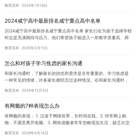
养。在人生中，阅读经典名著是一种非常有益的选择。本文将介绍
教育百科
2025年1月16日
一…
2024咸宁高中最新排名咸宁重点高中名单
2024咸宁高中最新排名咸宁重点高中名单 家长们在为孩子选择学校
时总是充满期待与压力。他们希望孩子能进入一所教学质量高、师
资力量强的重点高中，为未来的发展打下坚实的基础。咸宁的家长…
教育百科
2025年3月11日
怎么和对孩子学习焦虑的家长沟通
和家长沟通时，了解家长的担忧和需求是非常重要的。学习焦虑是
一种常见的情绪，许多家长都经历过这种情况。在和家长沟通时，
我们可以试着理解他们的担忧，并为他们提供支持和帮助。 首先，
教育百科
2024年12月3日
我们…
有网瘾的7种表现怎么办
有网瘾的表现： 1. 沉迷于网络世界，长时间在线。2. 经常网上购
物，不愿意离开电脑。3. 网络成瘾者常常忽略现实生活，缺乏社交
活动。4. 经常拖延任务，不愿意面对挑战。5. 网络…
教育百科
2026年4月14日