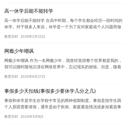
高一休学后能不能转学
高一休学后能不能转学 在高中时期，每个学生都会经历一段时间的
休学。对于很多人来说，休学是一个为了应对家庭或个人问题而做
出的决定。然而，对于某些学生来说，休学可能会对他们的学业产
教育百科
2026年2月22日
生负…
网瘾少年嘲讽
网瘾少年嘲讽 作为一名网瘾少年，我曾经觉得整个世界都是我的，
我可以随时随地沉浸在网络世界中，忘记现实的烦恼。但是，随着
我的长大，我渐渐意识到这种生活方式给我带来了很大的问题。 我
教育百科
2025年6月27日
开…
事假多少天扣钱(事假多少要休学几分之几)
事假和休学是学生在学校中常见的两种假期制度。事假是指学生因
个人原因需要请假，通常是由于疾病、家庭紧急情况或参加紧急事
件等原因。而休学则是指学生因无法适应学校课程或者学习成绩优
教育百科
2024年5月8日
秀需要…