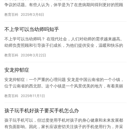
争议的话题。有些人认为，休学是为了在患病期间得到更好的照顾
和医疗，而有些人则认为，休学只会让自己错失学习机会。那么，
教育百科
2025年3月6日
疾病证…
不上学可以当幼师吗知乎
不上学可以当幼师吗？ 在现代社会，人们对幼师的需求越来越高。
幼师负责照顾和引导孩子们成长，为他们提供安全，温暖和快乐的
环境。然而，成为一名幼师需要具备一定的教育背景，因此，一些
教育百科
2026年3月22日
人可…
安龙抑郁症
安龙抑郁症：一个严重的心理问题 安龙是中国云南省的一个小镇，
位于云南省的西北部。这个小镇是一个风景优美的地方，有着美丽
的自然风光和丰富的文化底蕴。但是，安龙镇也是一个人口密集的
教育百科
2025年11月1日
地方…
孩子玩手机好孩子要买手机怎么办
孩子玩手机可以，但过度使用手机对孩子的身心健康和未来发展都
有负面影响。因此，家长应该密切关注孩子的手机使用行为，并采