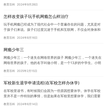
取适当的措施来限制孩子的手机使用时间。 以下是一些建议： 1. …
教育百科
2024年9月28日
怎样改变孩子玩手机网瘾怎么样治疗
玩手机网瘾已经成为了现代社会中一个普遍存在的问题，尤其是对
于孩子们来说。孩子们过度沉迷于手机和互联网，不仅会对身体和
心理健康造成负面影响，而且会影响他们的学习和社交生活。因
教育百科
2024年8月16日
此，如何…
网瘾少年三
网瘾少年三：一个迷失在网络世界的孩子 网瘾少年三，一个迷失在
网络世界的孩子。他的名字叫做小明，是一个13岁的中学生。小明
从小就喜欢上网，而且特别喜欢玩网络游戏。他每天都会花费大量
教育百科
2025年2月15日
的…
军校新生退学申请流程(在军校怎样办休学)
在军校里读书，有时候我们会因为一些原因想要休学。休学在军校
里并不是一件特别的事情，但是如果在军校里想要休学，我们需要
遵循一些特定的步骤。在这里，我们将讨论在军校里如何办理休学
教育百科
2024年6月14日
手续。…