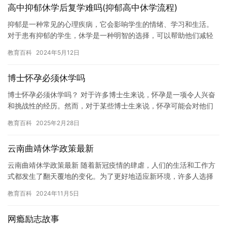
高中抑郁休学后复学难吗(抑郁高中休学流程)
抑郁是一种常见的心理疾病，它会影响学生的情绪、学习和生活。
对于患有抑郁的学生，休学是一种明智的选择，可以帮助他们减轻
病情，恢复健康。那么，在抑郁高中休学流程是怎样的呢？本文将
教育百科
2024年5月12日
介绍抑…
博士怀孕必须休学吗
博士怀孕必须休学吗？ 对于许多博士生来说，怀孕是一项令人兴奋
和挑战性的经历。然而，对于某些博士生来说，怀孕可能会对他们
的研究计划和学术职业发展产生负面影响。因此，当博士生怀孕
教育百科
2025年2月28日
时，他…
云南曲靖休学政策最新
云南曲靖休学政策最新 随着新冠疫情的肆虐，人们的生活和工作方
式都发生了翻天覆地的变化。为了更好地适应新环境，许多人选择
休学。云南省曲靖市也不例外，最近出台了最新的休学政策，为休
教育百科
2024年11月5日
学学…
网瘾励志故事