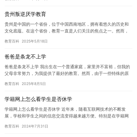
她…
贵州叛逆厌学教育
贵州是中国的一个省份，位于中国西南地区，拥有着悠久的历史和
文化底蕴。在这个省份，教育一直是人们关注的焦点之一。然而，
随着现代社会的不断发展，教育也面临着许多挑战。尤其是在贵州
教育百科
2025年5月18日
这个省…
爸爸是条龙不上学
爸爸是条龙不上学 我出生在一个普通家庭，家里并不富裕，但我的
父母非常努力，为我提供了最好的教育。然而，由于一些特殊的原
因，我并没有像他们期望的那样上学。 我的爸爸是一名巨龙，他是
教育百科
2025年8月5日
一…
学籍网上怎么看学生是否休学
学籍网上怎么看学生是否休学 近年来，随着互联网技术的不断发
展，学校和学生之间的信息交流变得越来越方便。特别是在学籍网
上，学生可以查询自己的学习记录、成绩和休学情况。在学籍网上
教育百科
2024年7月31日
怎么看…