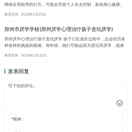
网络应用程序的行为，可能会导致个人失去控制，影响身心健康。
在英国，有许多诊所专门治疗网瘾，其中一些已经成为行业领导
教育百科
2025年5月25日
者。英…
郑州市厌学学校(郑州厌学心理治疗孩子贪玩厌学)
郑州厌学心理治疗孩子贪玩厌学 孩子们在成长过程中，总会经历各
种各样的挑战和困难。有时候，他们可能会因为贪玩而厌学，或者
因为缺乏动力而表现出消极的情绪。这些困难可能会对他们的学习
教育百科
2024年3月25日
生涯…
发表回复
*
昵称：