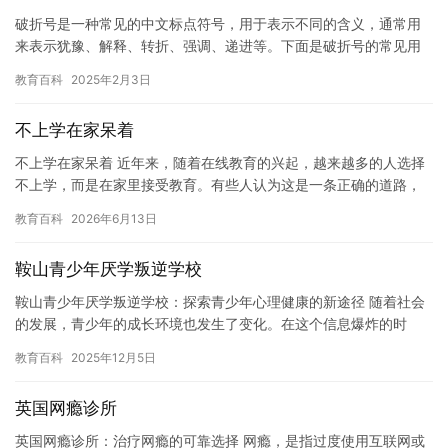
破折号是一种常见的中文标点符号，用于表示不同的含义，通常用
来表示犹豫、解释、转折、强调、递进等。下面是破折号的常见用
法及例句。 1. 表示犹豫 例句：他犹豫了片刻，最终做出了决定。…
教育百科
2025年2月3日
不上学在家呆着
不上学在家呆着 近年来，随着在线教育的兴起，越来越多的人选择
不上学，而是在家里接受教育。有些人认为这是一条正确的道路，
而有些人则认为这是一种逃避责任的行为。 在我看来，不上学在家
教育百科
2026年6月13日
呆…
鞍山青少年厌学叛逆学校
鞍山青少年厌学叛逆学校：探索青少年心理健康的新途径 随着社会
的发展，青少年的成长环境也发生了变化。在这个信息爆炸的时
代，孩子们接收的信息量巨大，而且很容易受到各种诱惑的影响。
教育百科
2025年12月5日
再加上…
英国网瘾诊所
英国网瘾诊所：治疗网瘾的可靠选择 网瘾，是指过度使用互联网或