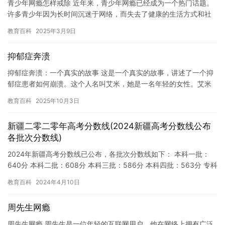
青少年网瘾怎样戒除 近年来，青少年网瘾已经成为一个热门话题。
许多青少年因为长时间沉迷于网络，而失去了健康的生活方式和社
交能力。那么，如何帮助青少年戒除网瘾呢？ 首先，家长应该意识
教育百科
2025年3月9日
到…
抑郁症奔溃
抑郁症奔溃：一个真实的故事 这是一个真实的故事，讲述了一个抑
郁症患者如何崩溃。这个人名叫艾米，她是一名年轻的女性。艾米
曾经是一个活泼开朗的人，但现在她变得越来越沉默，并且经常感
教育百科
2025年10月3日
到悲…
新疆二零二零年高考分数线(2024新疆高考分数线公布
各批次分数线)
2024年新疆高考分数线已公布，各批次分数线如下： 本科一批：
640分 本科二批：608分 本科三批：586分 本科四批：563分 专科
批次：463分 值得注意的是，分数线是根据考…
教育百科
2024年4月10日
周先生网瘾
周先生网瘾 周先生是一位年轻的互联网用户，他在网络上拥有广泛