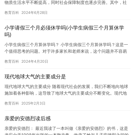
物质生活水平不断提高，同时社会保障制度也逐步完善。其中，社
保制度作为社会保障体系的重要组成部分，为人们提供了基本的医
教育百科
2024年6月28日
疗保…
小学请假三个月必须休学吗(小学生病假三个月算休学
吗)
小学生病假三个月算休学吗？ 小学生病假三个月算休学吗？这是一
个值得思考的问题。对于许多家长和老师来说，这个问题并不容易
回答，因为它涉及到许多不同的因素，例如孩子的病情、学校的规
教育百科
2024年4月20日
定和…
现代地球大气的主要成分是
现代地球大气的主要成分 随着现代社会的发展，我们不断地向地球
施加着各种影响，这导致了地球大气的主要成分不断变化。现代地
球大气的主要成分包括氧气、氮气、二氧化碳、甲烷、水蒸气等。
教育百科
2025年2月3日
这些…
亲爱的安德烈读后感
亲爱的安德烈： 最近我读了一本叫做《亲爱的安德烈》的书，这是
龙应台于1998年出版的一本散文集，收录了她与儿子安德烈之间的