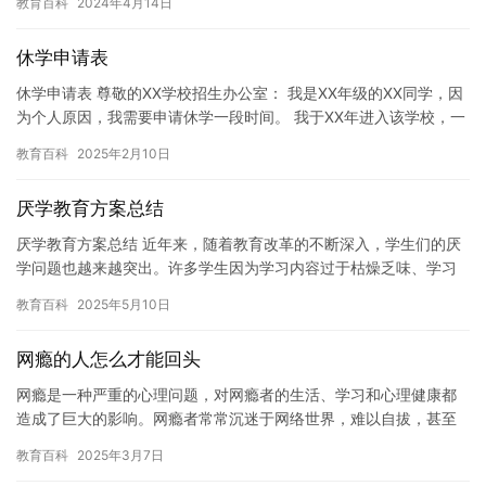
教育百科
2024年4月14日
好地…
休学申请表
休学申请表 尊敬的XX学校招生办公室： 我是XX年级的XX同学，因
为个人原因，我需要申请休学一段时间。 我于XX年进入该学校，一
直认真学习，但在某些时候，我发现自己的身体状况出现了…
教育百科
2025年2月10日
厌学教育方案总结
厌学教育方案总结 近年来，随着教育改革的不断深入，学生们的厌
学问题也越来越突出。许多学生因为学习内容过于枯燥乏味、学习
压力过大、缺乏学习兴趣等原因，出现了厌学的情况。这不仅会影
教育百科
2025年5月10日
响学…
网瘾的人怎么才能回头
网瘾是一种严重的心理问题，对网瘾者的生活、学习和心理健康都
造成了巨大的影响。网瘾者常常沉迷于网络世界，难以自拔，甚至
失去了与现实社交的能力。为了帮助网瘾者回头，以下是一些可行
教育百科
2025年3月7日
的方法…