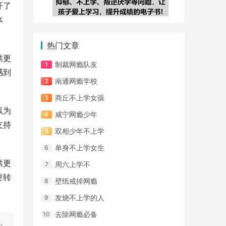
开了
体
热门文章
供更
制裁网瘾队友
感到
南通网瘾学校
商丘不上学女孩
以为
咸宁网瘾少年
支持
双相少年不上学
单身不上学女生
供更
周六上学不
要转
壁纸戒掉网瘾
发烧不上学的人
去除网瘾必备