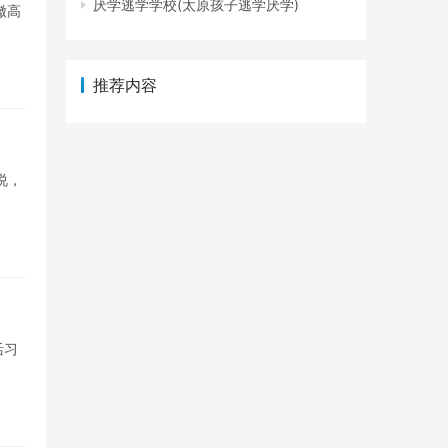
厌学逃学学校(太原孩子逃学厌学)
徽高
推荐内容
说，
活习