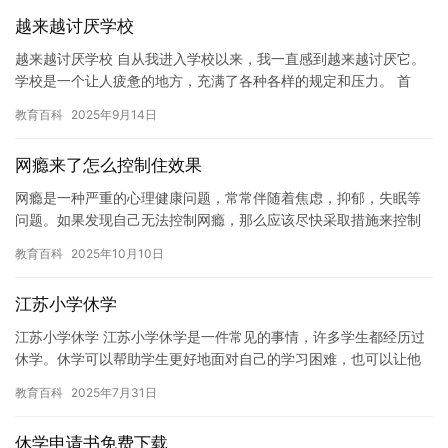
越来越讨厌学校
越来越讨厌学校 自从我进入学校以来，我一直感到越来越讨厌它。
学校是一个让人疲惫的地方，充满了各种各样的规定和压力。 首
先，学校充满了各种各样的规定。学校规定我们必须穿校服，每天
教育百科
2025年9月14日
必须…
网瘾来了怎么控制住效果
网瘾是一种严重的心理健康问题，常常伴随着焦虑，抑郁，失眠等
问题。如果发现自己无法控制网瘾，那么应该尽快采取措施来控制
它的效果。 网瘾的形成原因复杂，通常是由于长期沉迷于网络世
教育百科
2025年10月10日
界，缺…
江苏小学休学
江苏小学休学 江苏小学休学是一件常见的事情，许多学生都经历过
休学。休学可以帮助学生更好地面对自己的学习困难，也可以让他
们有更多的时间去发展自己的兴趣爱好。在这篇文章中，我们将探
教育百科
2025年7月31日
讨江…
休学申请书免费下载