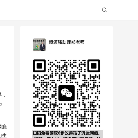
界，
伤
网瘾
的生