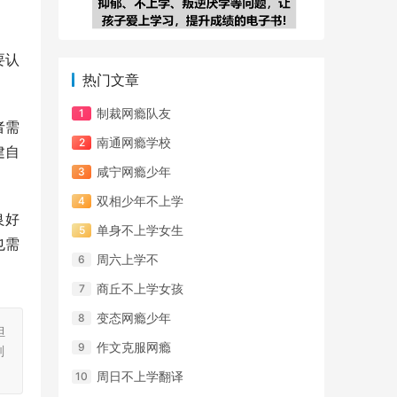
要认
热门文章
制裁网瘾队友
者需
南通网瘾学校
建自
咸宁网瘾少年
双相少年不上学
良好
单身不上学女生
也需
周六上学不
商丘不上学女孩
变态网瘾少年
担
作文克服网瘾
刻
周日不上学翻译