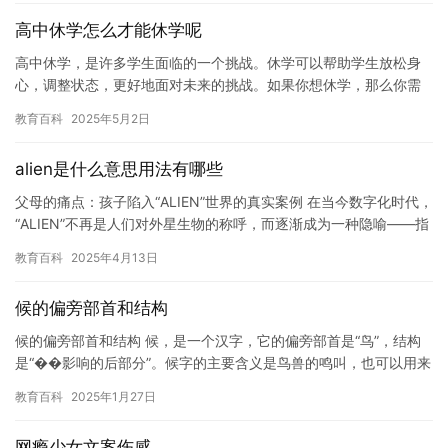
高中休学怎么才能休学呢
高中休学，是许多学生面临的一个挑战。休学可以帮助学生放松身
心，调整状态，更好地面对未来的挑战。如果你想休学，那么你需
要做好充分的准备。下面，我将介绍一些休学的步骤和注意事项。
教育百科
2025年5月2日
首先…
alien是什么意思用法有哪些
父母的痛点：孩子陷入“ALIEN”世界的真实案例 在当今数字化时代，
“ALIEN”不再是人们对外星生物的称呼，而逐渐成为一种隐喻——指
向那些沉迷网络、与现实脱节的孩子。这让无数父母…
教育百科
2025年4月13日
候的偏旁部首和结构
候的偏旁部首和结构 候，是一个汉字，它的偏旁部首是“鸟”，结构
是“��影响的后部分”。候字的主要含义是鸟兽的鸣叫，也可以用来
表示人或物等待或焦虑的心态。 候字的起源可以追溯到古代，…
教育百科
2025年1月27日
网瘾少女文案伤感