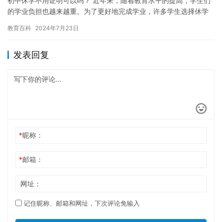
初中休学不用证明可以吗？ 近年来，随着教育水平的提高，学生们
的学业负担也越来越重。为了更好地完成学业，许多学生选择休学
一段时间。然而，休学需要开具证明，这给一些学生带来了麻烦。
教育百科
2024年7月23日
那…
发表回复
*
昵称：
*
邮箱：
网址：
记住昵称、邮箱和网址，下次评论免输入