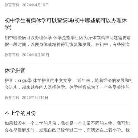
批：485分本科三批：433分 理科： 本科一批：…
教育百科
2024年4月10日
初中学生有病休学可以留级吗(初中哪些病可以办理休
学)
初中哪些病可以办理休学 休学是指学生因为身体或精神问题需要请
假一段时间，以便身体或精神得到恢复和发展。在初中，有些疾病
可能会导致学生需要办理休学，以下是一些常见的例子： 1. 抑郁…
教育百科
2024年6月30日
休学拼音
拼音：xī gu學 休学拼音的中文文章： 近年来，随着经济的发展和社
会进步，越来越多的人选择休学。休学拼音成为了一个备受关注的
话题。那么，休学拼音是什么呢？下面，我们将对休学拼音进…
教育百科
2025年7月14日
不上学的月份
如果我没有一个上学的月份，我会是一个非常不同的人物。我可能
会在早晨醒来时，发现自己已经年过三十，而我还在上着小学。我
可能会在暑假里，坐在海滩上看着海浪拍打着海岸线，而我的邻居