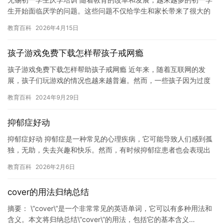
生开始面临厌学的问题。这些问题不仅给学生和家长带来了很大的
困扰，而且也对学校的教学质量和效果产生了一定的负面影响。因
教育百科
2026年4月15日
此，…
孩子游戏免费下载怎样帮孩子戒网瘾
孩子游戏免费下载怎样帮助孩子戒网瘾 近年来，随着互联网的发
展，孩子们玩游戏的情况也越来越普遍。然而，一些孩子因为过度
沉迷于游戏而陷入了网瘾的问题，这不仅会影响到他们的学习和生
教育百科
2024年9月29日
活，还…
抑郁症好动
抑郁症好动 抑郁症是一种常见的心理疾病，它可能导致人们感到孤
独，无助，失去兴趣和快乐。然而，有时候抑郁症患者也会表现出
一些奇怪的行为，他们可能会变得好动。这种好动可能被认为是一
教育百科
2026年2月6日
种逃…
cover的用法归纳总结
摘要： \”cover\”是一个非常常见的英语单词，它可以有多种用法和
含义。本文将归纳总结\”cover\”的用法，包括它的基本含义…