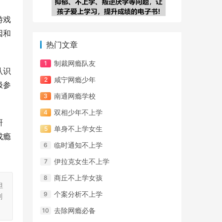
游戏
因和
热门文章
制裁网瘾队友
认识
咸宁网瘾少年
极参
南通网瘾学校
双相少年不上学
研
单身不上学女生
成瘾
临时通知不上学
伊拉克女生不上学
商丘不上学女孩
担
个案分析不上学
刻
去除网瘾必备