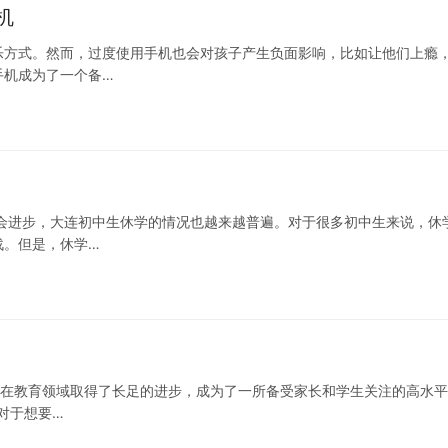
机
乐方式。然而，过度使用手机也会对孩子产生负面影响，比如让他们上瘾
手机成为了一个备…
会进步，大连初中生休学的情况也越来越普遍。对于很多初中生来说，休
战。但是，休学…
大学在教育领域取得了长足的进步，成为了一所备受家长和学生关注的高水
对于想要…