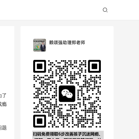
为了
成瘾
问题
。