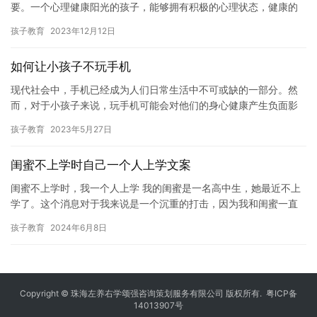
要。一个心理健康阳光的孩子，能够拥有积极的心理状态，健康的
人格特质，并且在未来的生活中取得良好的成就。那么，如何培养
孩子教育
2023年12月12日
心理…
如何让小孩子不玩手机
现代社会中，手机已经成为人们日常生活中不可或缺的一部分。然
而，对于小孩子来说，玩手机可能会对他们的身心健康产生负面影
响。因此，如何能让小孩子不玩手机，成为了家长普遍关注的问
孩子教育
2023年5月27日
题。在本…
闺蜜不上学时自己一个人上学文案
闺蜜不上学时，我一个人上学 我的闺蜜是一名高中生，她最近不上
学了。这个消息对于我来说是一个沉重的打击，因为我和闺蜜一直
关系很好，我们经常一起上学，一起放学，一起玩耍。 我知道闺蜜
孩子教育
2024年6月8日
的…
Copyright © 珠海左养右学颂强咨询策划服务有限公司 版权所有.
粤ICP备
14013907号