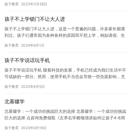
气,说了几次,他就是不听。我越吼,他越叛逆。 点咨询…
孩子教育
2023年3月28日
孩子不上学锁门不让大人进
孩子不上学锁门不让大人进，这是一个普遍的问题，许多家长都遇
到过。孩子们通常因为各种各样的原因而不想上学，例如请假、生
病、受到欺负等等。在这种情况下，家长通常会感到非常焦虑和困
孩子教育
2024年6月1日
惑，不…
孩子不学说话玩手机
孩子不学说话玩手机 随着科技的发展，手机已经成为我们生活中不
可或缺的一部分。然而，使用手机不当也会导致一些负面影响，尤
其是对孩子们。 点咨询免费领取《左养右学赖颂强讲如何30天改
孩子教育
2023年6月5日
善…
北慕辍学
北慕辍学：一个成功但挑战巨大的选择 北慕辍学：一个成功但挑战
巨大的选择 点咨询免费领取《左养右学赖颂强讲如何让孩子4-8周
重返学校爱上学习的六个步骤》的电子书 北慕辍学，一个备受关…
孩子教育
2023年9月16日