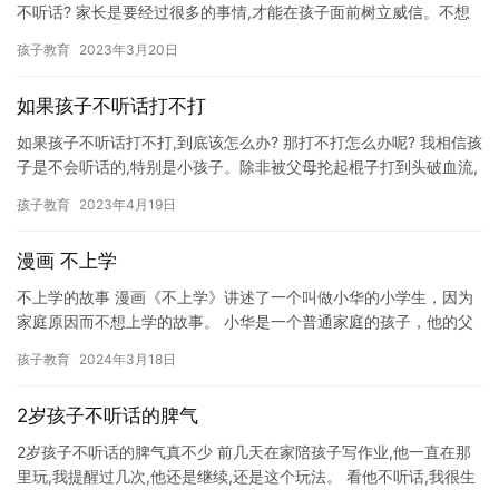
不听话? 家长是要经过很多的事情,才能在孩子面前树立威信。不想
让孩子对你没礼貌,你可以这样和孩子说:“我也是很想让你…
孩子教育
2023年3月20日
如果孩子不听话打不打
如果孩子不听话打不打,到底该怎么办? 那打不打怎么办呢? 我相信孩
子是不会听话的,特别是小孩子。除非被父母抡起棍子打到头破血流,
不然顶多是在家长的威吓下乖乖就范,只是他们口服心不服…
孩子教育
2023年4月19日
漫画 不上学
不上学的故事 漫画《不上学》讲述了一个叫做小华的小学生，因为
家庭原因而不想上学的故事。 小华是一个普通家庭的孩子，他的父
母总是忙碌于工作，无法给他提供足够的关注和支持。小华在学校
孩子教育
2024年3月18日
里…
2岁孩子不听话的脾气
2岁孩子不听话的脾气真不少 前几天在家陪孩子写作业,他一直在那
里玩,我提醒过几次,他还是继续,还是这个玩法。 看他不听话,我很生