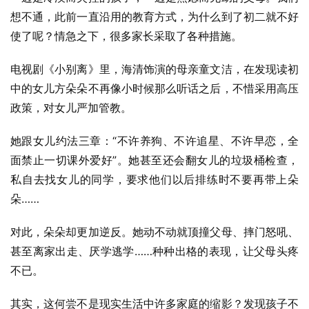
想不通，此前一直沿用的教育方式，为什么到了初二就不好
使了呢？情急之下，很多家长采取了各种措施。
电视剧《小别离》里，海清饰演的母亲童文洁，在发现读初
中的女儿方朵朵不再像小时候那么听话之后，不惜采用高压
政策，对女儿严加管教。
她跟女儿约法三章：“不许养狗、不许追星、不许早恋，全
面禁止一切课外爱好”。她甚至还会翻女儿的垃圾桶检查，
私自去找女儿的同学，要求他们以后排练时不要再带上朵
朵……
对此，朵朵却更加逆反。她动不动就顶撞父母、摔门怒吼、
甚至离家出走、厌学逃学……种种出格的表现，让父母头疼
不已。
其实，这何尝不是现实生活中许多家庭的缩影？发现孩子不