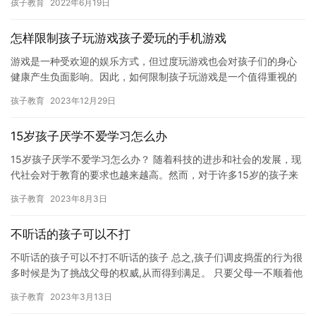
孩子教育
2022年6月19日
个…
怎样限制孩子玩游戏孩子爱玩的手机游戏
游戏是一种受欢迎的娱乐方式，但过度玩游戏也会对孩子们的身心
健康产生负面影响。因此，如何限制孩子玩游戏是一个值得重视的
问题。在本文中，我们将探讨如何限制孩子玩游戏，以及如何帮助
孩子教育
2023年12月29日
孩子更…
15岁孩子厌学不爱学习怎么办
15岁孩子厌学不爱学习怎么办？ 随着科技的进步和社会的发展，现
代社会对于教育的要求也越来越高。然而，对于许多15岁的孩子来
说，他们正在经历一种对学习的挫败感和厌学情绪。这种情绪可能…
孩子教育
2023年8月3日
不听话的孩子可以不打
不听话的孩子可以不打不听话的孩子 总之,孩子们调皮捣蛋的行为很
多时候是为了挑战父母的权威,从而得到满足。 只要父母一不顺着他
们的心意,他们就会恼怒,甚至是大哭大闹。 点咨询免费领取…
孩子教育
2023年3月13日