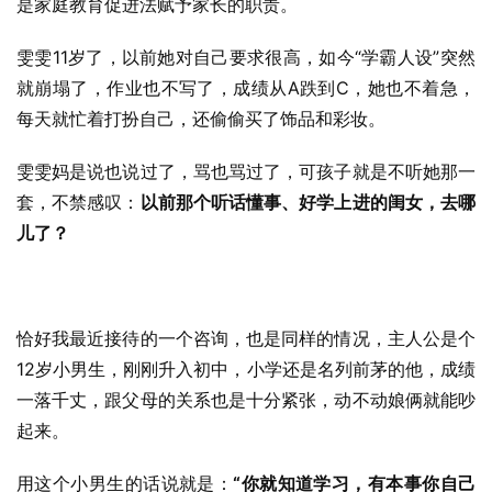
是家庭教育促进法赋予家长的职责。
雯雯11岁了，以前她对自己要求很高，如今“学霸人设”突然
就崩塌了，作业也不写了，成绩从A跌到C，她也不着急，
每天就忙着打扮自己，还偷偷买了饰品和彩妆。
雯雯妈是说也说过了，骂也骂过了，可孩子就是不听她那一
套，不禁感叹：
以前那个听话懂事、好学上进的闺女，去哪
儿了？
恰好我最近接待的一个咨询，也是同样的情况，主人公是个
12岁小男生，刚刚升入初中，小学还是名列前茅的他，成绩
一落千丈，跟父母的关系也是十分紧张，动不动娘俩就能吵
起来。
用这个小男生的话说就是：
“你就知道学习，有本事你自己