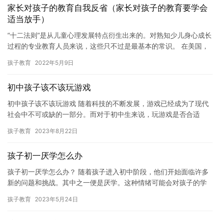
家长对孩子的教育自我反省（家长对孩子的教育要学会
适当放手）
“十二法则”是从儿童心理发展特点衍生出来的。对熟知少儿身心成长
过程的专业教育人员来说，这些只不过是最基本的常识。 在美国，
很多普通家长也会通过请教学校老师辅导员或参与儿童组织志愿服…
孩子教育
2022年5月9日
初中孩子该不该玩游戏
初中孩子该不该玩游戏 随着科技的不断发展，游戏已经成为了现代
社会中不可或缺的一部分。而对于初中生来说，玩游戏是否合适
呢？这个问题一直备受争议。本文将从以下几个方面探讨初中孩子
孩子教育
2023年8月22日
该不该…
孩子初一厌学怎么办
孩子初一厌学怎么办？ 随着孩子进入初中阶段，他们开始面临许多
新的问题和挑战。其中之一便是厌学。这种情绪可能会对孩子的学
业和身心健康造成不良影响，因此，家长和老师应该重视这个问题
孩子教育
2023年5月24日
并采…