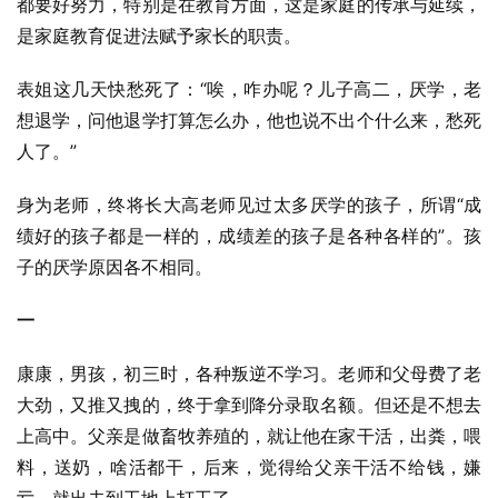
都要好努力，特别是在教育方面，这是家庭的传承与延续，
是家庭教育促进法赋予家长的职责。
表姐这几天快愁死了：“唉，咋办呢？儿子高二，厌学，老
想退学，问他退学打算怎么办，他也说不出个什么来，愁死
人了。”
身为老师，终将长大高老师见过太多厌学的孩子，所谓“成
绩好的孩子都是一样的，成绩差的孩子是各种各样的”。孩
子的厌学原因各不相同。
一
康康，男孩，初三时，各种叛逆不学习。老师和父母费了老
大劲，又推又拽的，终于拿到降分录取名额。但还是不想去
上高中。父亲是做畜牧养殖的，就让他在家干活，出粪，喂
料，送奶，啥活都干，后来，觉得给父亲干活不给钱，嫌