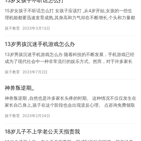
15岁女孩子不听话怎么打
15岁女孩子不听话怎么打 女孩子应该打 ,从4岁开始,女孩的一些生
理机能都要迅速发育成熟,其身高和力气却在不断增长,个头和力量都
在不断增加。女孩子的力气一般比男孩子大,而且反抗能力…
孩子教育
2023年3月13日
13岁男孩沉迷手机游戏怎么办
13岁男孩沉迷手机游戏怎么办 随着科技的不断发展，手机游戏已经
成为了现代社会中一种非常流行的娱乐方式。然而，对于许多家长
来说，他们担心孩子沉迷于手机游戏，导致他们忽略了其他重要的
孩子教育
2023年7月2日
学…
神兽叛逆期_
神兽叛逆期 ,自然也是许多家长头疼的时期。 这种情况不仅仅发生在
家长自己身上,孩子在这个阶段也会出现逆反心理。 点咨询免费领取
《左养右学赖颂强讲如何改善孩子叛逆厌学提学习成绩的6个…
孩子教育
2023年2月24日
18岁儿子不上学老公天天指责我