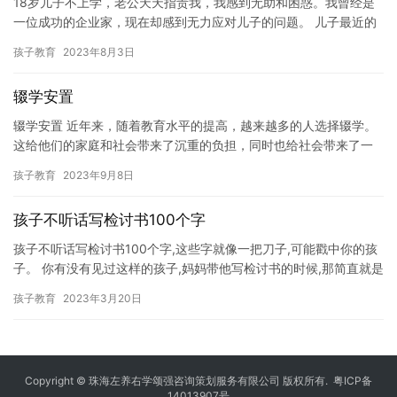
18岁儿子不上学，老公天天指责我，我感到无助和困惑。我曾经是
一位成功的企业家，现在却感到无力应对儿子的问题。 儿子最近的
学习成绩下降了很多，我不想责备他，因为他已经尽力了。但是，
孩子教育
2023年8月3日
我…
辍学安置
辍学安置 近年来，随着教育水平的提高，越来越多的人选择辍学。
这给他们的家庭和社会带来了沉重的负担，同时也给社会带来了一
些新的挑战。本文将探讨辍学安置的问题，并提出一些可能的解决
孩子教育
2023年9月8日
方案…
孩子不听话写检讨书100个字
孩子不听话写检讨书100个字,这些字就像一把刀子,可能戳中你的孩
子。 你有没有见过这样的孩子,妈妈带他写检讨书的时候,那简直就是
撕心裂肺,可这个孩子明明每次都是一个字,但是最后还是…
孩子教育
2023年3月20日
Copyright © 珠海左养右学颂强咨询策划服务有限公司 版权所有.
粤ICP备
14013907号