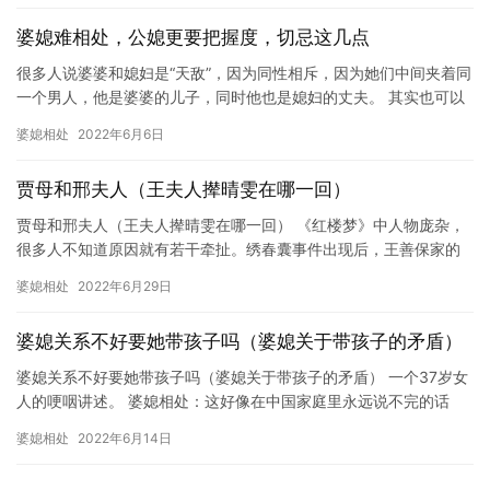
婆媳难相处，公媳更要把握度，切忌这几点
很多人说婆婆和媳妇是“天敌”，因为同性相斥，因为她们中间夹着同
一个男人，他是婆婆的儿子，同时他也是媳妇的丈夫。 其实也可以
理解，婆婆把儿子养大，花费了半辈子的时间，她把所有的爱都倾…
婆媳相处
2022年6月6日
贾母和邢夫人（王夫人撵晴雯在哪一回）
贾母和邢夫人（王夫人撵晴雯在哪一回） 《红楼梦》中人物庞杂，
很多人不知道原因就有若干牵扯。绣春囊事件出现后，王善保家的
做为邢夫人陪房第一个跳出来，促成了抄检大观园。而她第一个告
婆媳相处
2022年6月29日
倒的…
婆媳关系不好要她带孩子吗（婆媳关于带孩子的矛盾）
婆媳关系不好要她带孩子吗（婆媳关于带孩子的矛盾） 一个37岁女
人的哽咽讲述。 婆媳相处：这好像在中国家庭里永远说不完的话
题，而一个好妈妈，好媳妇影响着一家三代的幸福，左养右学教育
婆媳相处
2022年6月14日
赖…