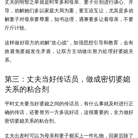
丈夫的明智之举就是时常多和母亲、妻子分别进行谈心、开
导，劝解她们多以家庭大局为重，要互谅互让，尤其是多劝
解妻子对母亲要尊重，知书达理，遇事要多让着母亲，不要
斤斤计较。
这样做好双方的劝解“攻心战”，加强思想引导和教育，会有
效避免婆媳发生矛盾，让双方主动做出努力处理好婆媳关
系。
第三：丈夫当好传话员，做成密切婆媳
关系的粘合剂
平时丈夫要当好婆媳之间的传话员，有什么事就及时进行正
确的传话，还要替另一方多说好话，这很重要的，全力做好
密切婆媳关系的粘合剂。
丈夫出差时可以为母亲和妻子都买上一件礼物，回家后除了