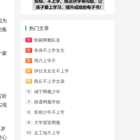
因为
热门文章
的叛
制裁网瘾队友
单身不上学女生
个家
周六上学不
伊拉克女生不上学
商丘不上学女孩
咸宁网瘾少年
言听
南通网瘾学校
实现
双相少年不上学
大学寝室网瘾
两岁
去工地不上学
耐心