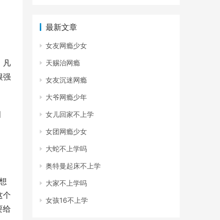
最新文章
女友网瘾少女
、凡
天赐治网瘾
很强
女友沉迷网瘾
大爷网瘾少年
细
女儿回家不上学
女团网瘾少女
大蛇不上学吗
奥特曼起床不上学
想
大家不上学吗
这个
女孩16不上学
要给