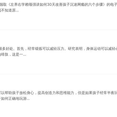
费领取《左养右学赖颂强讲如何30天改善孩子沉迷网瘾的六个步骤》的电
我不知道原…
很多好处。首先，经常锻炼可以减轻压力。研究表明，身体运动可以减轻
内啡肽，这是一…
可以帮助孩子放松身心，提高创造力和思维能力，但是如果孩子经常半夜
子如何正确地玩游…