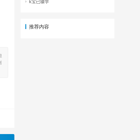
k宝已辍学
推荐内容
担
刻