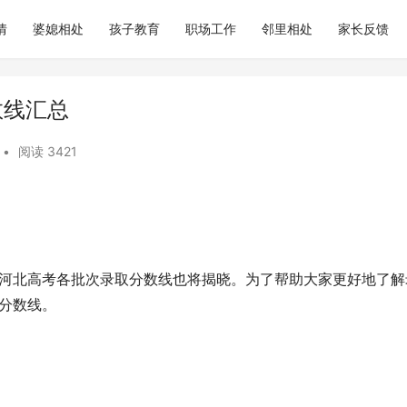
情
婆媳相处
孩子教育
职场工作
邻里相处
家长反馈
数线汇总
•
阅读 3421
，河北高考各批次录取分数线也将揭晓。为了帮助大家更好地了解
取分数线。