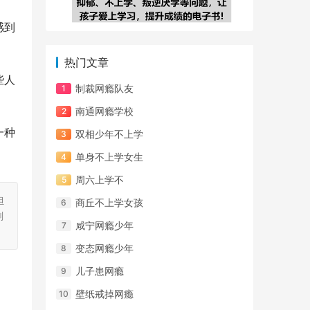
感到
热门文章
些人
制裁网瘾队友
南通网瘾学校
一种
双相少年不上学
单身不上学女生
周六上学不
担
商丘不上学女孩
刻
咸宁网瘾少年
变态网瘾少年
儿子患网瘾
壁纸戒掉网瘾