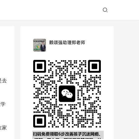
是去
厌学
在家