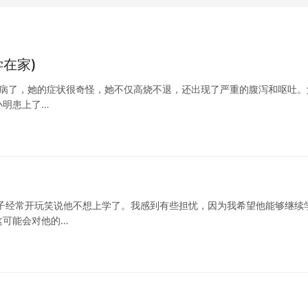
学在家)
然生病了，她的症状很奇怪，她不仅高烧不退，还出现了严重的腹泻和呕吐。
小明患上了…
子经常开玩笑说他不想上学了。我感到有些担忧，因为我希望他能够继续
这可能会对他的…