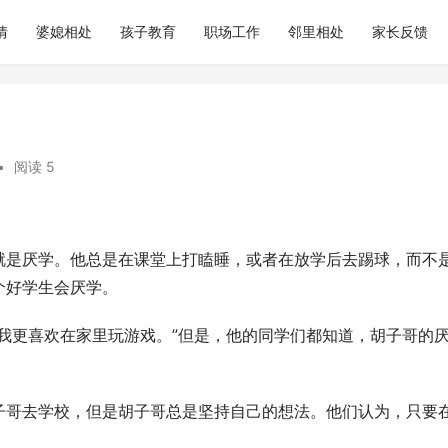
情
婆媳相处
孩子教育
职场工作
邻里相处
家长反馈
•
阅读 5
就是厌学。他总是在课堂上打瞌睡，或者在放学后去踢球，而不
个好学生会厌学。
我更喜欢在家里玩游戏。”但是，他的同学们都知道，胡子哥的
子哥去学校，但是胡子哥总是坚持自己的想法。他们认为，只要