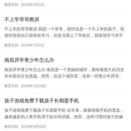
还是在生活中，学习都是一个不断前进的过程，可以帮助我们成
教育百科
2025年4月2日
长，发展…
不上学哥哥教训
不上学的哥哥教训 我是一个哥哥，曾经也是一个不上学的孩子。我
曾经觉得自己很喜欢学习，但是当我上了学校后，我发现学习并不
是我真正想要的。 我曾经很不理解，为什么很多人不上学，但是他
教育百科
2025年7月3日
们…
南昌厌学青少年怎么办
南昌厌学青少年怎么办 南昌是一个美丽的城市，拥有着悠久的历史
和丰富的文化底蕴。然而，在这个城市里，也有一些青少年厌学。
这些厌学青少年常常表现出逃学、辍学、不学习等症状，给家庭和
教育百科
2026年3月29日
学校…
孩子游戏免费下载孩子长期耍手机
孩子游戏免费下载孩子长期耍手机 近年来，随着智能手机的普及，
越来越多的人将手机用于娱乐和消遣。然而，这种习惯对孩子的健
康和成长产生了负面影响。特别是在一些家庭，孩子们经常沉迷于
教育百科
2024年9月25日
手机…