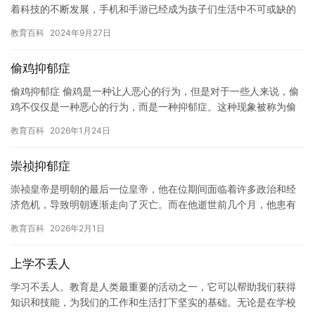
着科技的不断发展，手机和手游已经成为孩子们生活中不可或缺的
一部分。孩子爱玩儿手机和手游，不仅会影响孩子的身体健康，还
教育百科
2024年9月27日
会对他…
偷鸡抑郁症
偷鸡抑郁症 偷鸡是一种让人恶心的行为，但是对于一些人来说，偷
鸡不仅仅是一种恶心的行为，而是一种抑郁症。这种现象被称为偷
鸡抑郁症，这是一种由于偷鸡行为而导致的抑郁症。 偷鸡抑郁症是
教育百科
2026年1月24日
一…
崇祯抑郁症
崇祯皇帝是明朝的最后一位皇帝，他在位期间面临着许多政治和经
济危机，导致明朝逐渐走向了灭亡。而在他逝世前几个月，他患有
了一种罕见的抑郁症，这种病症让他的生活变得更加痛苦。 崇祯抑
教育百科
2026年2月1日
郁症…
上学不丢人
学习不丢人。教育是人类最重要的活动之一，它可以帮助我们获得
知识和技能，为我们的工作和生活打下坚实的基础。无论是在学校