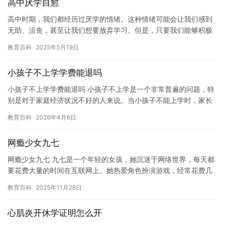
高中厌学自愈
高中时期，我们都经历过厌学的情绪。这种情绪可能会让我们感到
无助、沮丧，甚至让我们想要放弃学习。但是，只要我们能够积极
面对它，我们就能够自愈，重新找到学习的乐趣。 高中时期，我们
教育百科
2025年5月19日
面临…
小孩子不上学学费能退吗
小孩子不上学学费能退吗 小孩子不上学是一个非常普遍的问题，特
别是对于家庭经济状况不好的人来说。当小孩子不能上学时，家长
可能会感到无助和失望，同时也可能会担心孩子的未来。 在许多国
教育百科
2026年4月6日
家…
网瘾少女九七
网瘾少女九七 九七是一个年轻的女孩，她沉迷于网络世界，每天都
要花费大量的时间在互联网上。她热爱角色扮演游戏，经常花费几
个小时沉浸在虚拟的世界里，不愿意离开。 她的父母非常担心她的
教育百科
2025年11月28日
健…
心肌炎开休学证明怎么开