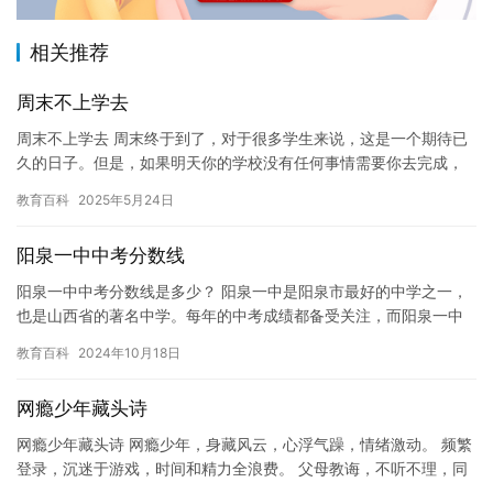
相关推荐
周末不上学去
周末不上学去 周末终于到了，对于很多学生来说，这是一个期待已
久的日子。但是，如果明天你的学校没有任何事情需要你去完成，
你是否会考虑放弃这个周末，去学习一些新技能或者和朋友出去玩
教育百科
2025年5月24日
呢？…
阳泉一中中考分数线
阳泉一中中考分数线是多少？ 阳泉一中是阳泉市最好的中学之一，
也是山西省的著名中学。每年的中考成绩都备受关注，而阳泉一中
中考分数线也成为了很多人关注的焦点。 那么，阳泉一中中考分数
教育百科
2024年10月18日
线…
网瘾少年藏头诗
网瘾少年藏头诗 网瘾少年，身藏风云，心浮气躁，情绪激动。 频繁
登录，沉迷于游戏，时间和精力全浪费。 父母教诲，不听不理，同
学排斥，孤独无助。 网络世界，虚拟朋友，难以割裂，现实朋友…