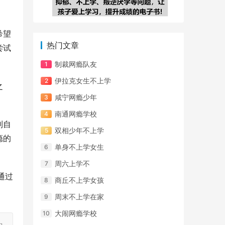
希望
热门文章
尝试
制裁网瘾队友
伊拉克女生不上学
之
咸宁网瘾少年
南通网瘾学校
制自
双相少年不上学
瘾的
单身不上学女生
周六上学不
通过
商丘不上学女孩
周末不上学在家
大闹网瘾学校