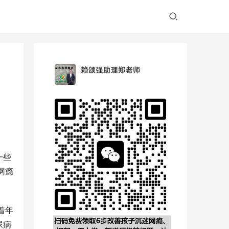
一些
网瘾
着年
尿病