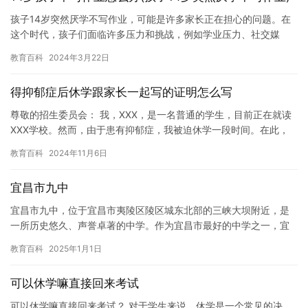
孩子14岁突然厌学不写作业，可能是许多家长正在担心的问题。在
这个时代，孩子们面临许多压力和挑战，例如学业压力、社交媒
体、竞争和孤独等。然而，孩子们也可能会因为各种原因而突然厌
教育百科
2024年3月22日
学，不…
得抑郁症后休学跟家长一起写的证明怎么写
尊敬的招生委员会： 我，XXX，是一名普通的学生，目前正在就读
XXX学校。然而，由于患有抑郁症，我被迫休学一段时间。在此，
我家长愿意证明我们的家庭情况，证明我们确实需要休学，并愿意…
教育百科
2024年11月6日
宜昌市九中
宜昌市九中，位于宜昌市夷陵区陵区城东北部的三峡大坝附近，是
一所历史悠久、声誉卓著的中学。作为宜昌市最好的中学之一，宜
昌市九中被广泛应用于各种竞赛和考试，同时也吸引了大量的优秀
教育百科
2025年1月1日
学子前…
可以休学嘛直接回来考试
可以休学嘛直接回来考试？ 对于学生来说，休学是一个常见的决