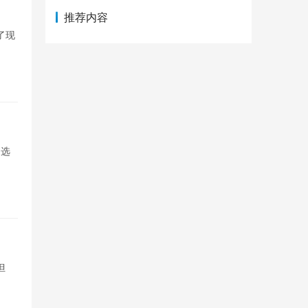
推荐内容
了现
 选
但