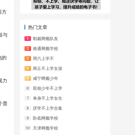
活方
热门文章
括与
制裁网瘾队友
南通网瘾学校
他的
周六上学不
商丘不上学女孩
咸宁网瘾少年
视力
双相少年不上学
单身不上学女生
个普
厌学不上学合集
卧底网瘾学校
天津网瘾学校