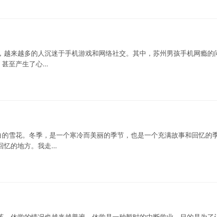
，越来越多的人沉迷于手机游戏和网络社交。其中，苏州男孩手机网瘾的
，甚至产生了心…
白的雪花。冬季，是一个寒冷而美丽的季节，也是一个充满故事和回忆的
回忆的地方。我走…
革，休学的情况也越来越普遍。休学是一种暂时的中断学业，目的是为了