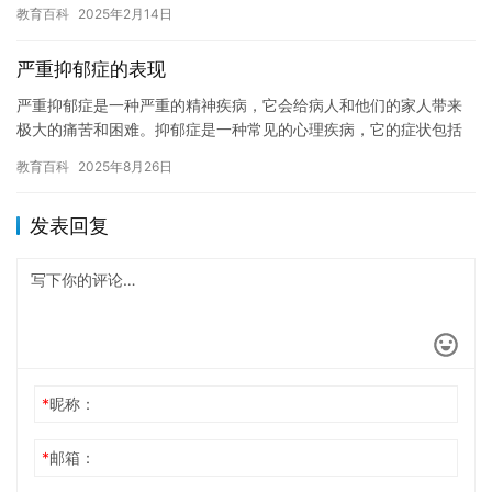
们的道路，但我们也需要勇气和决心去承担这些责任。休课和休学
教育百科
2025年2月14日
就是…
严重抑郁症的表现
严重抑郁症是一种严重的精神疾病，它会给病人和他们的家人带来
极大的痛苦和困难。抑郁症是一种常见的心理疾病，它的症状包括
情绪低落，失去兴趣，失眠和食欲改变等。严重的抑郁症可以导致
教育百科
2025年8月26日
病人失…
发表回复
*
昵称：
*
邮箱：