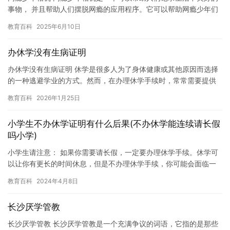
事物， 并且帮助人们摆脱网瘾的应用程序。它可以帮助网瘾少年们
记录他们生活中的点滴， 并且帮助他们摆脱对网络的依赖。 网瘾…
教育百科
2025年6月10日
办休学没有生病证明
办休学没有生病证明 休学是很多人为了身体健康或其他原因而选择
的一种逃避学业的方式。然而，在办理休学手续时，常常需要提供
健康证明，以确保自己能够安全地离开学校。如果生病或受伤了，
教育百科
2026年1月25日
那么…
小学生不办休学证明有什么后果(不办休学能连续请长假
吗小学)
小学生请注意： 如果你需要请长假，一定要办理休学手续。休学可
以让你有更长的时间休息，但是不办理休学手续，你可能会面临一
些问题。 首先，如果你连续请长假，学校可能会认为你不尊重课
教育百科
2024年4月8日
程，…
长沙厌学管教
长沙厌学管教 长沙厌学管教是一个充满争议的词语，它指的是那些