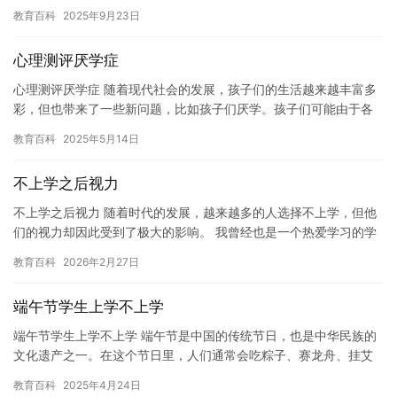
此，学生们是否会受到影响，休学呢？本文将探讨这个问题。 对于
教育百科
2025年9月23日
那些…
心理测评厌学症
心理测评厌学症 随着现代社会的发展，孩子们的生活越来越丰富多
彩，但也带来了一些新问题，比如孩子们厌学。孩子们可能由于各
种原因而产生了厌学情绪，这给他们的学习带来了很大的困难。 厌
教育百科
2025年5月14日
学…
不上学之后视力
不上学之后视力 随着时代的发展，越来越多的人选择不上学，但他
们的视力却因此受到了极大的影响。 我曾经也是一个热爱学习的学
生，每天在学校里度过的时间非常充实。但是，自从我毕业后，我
教育百科
2026年2月27日
的…
端午节学生上学不上学
端午节学生上学不上学 端午节是中国的传统节日，也是中华民族的
文化遗产之一。在这个节日里，人们通常会吃粽子、赛龙舟、挂艾
叶等。但是，由于新冠疫情的影响，今年端午节学生们上学不上
教育百科
2025年4月24日
学。 …