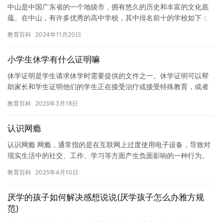
中山是中国广东省的一个地级市，拥有悠久的历史和丰富的文化底
蕴。在中山，有许多优秀的高中学校，其中排名前十的学校如下：
1. 中山市第一中学中山一中是中山最著名的高中之一，创建于19…
教育百科
2024年11月20日
小学生休学有什么证明嘛
休学证明是学生请求休学时需要提供的文件之一。休学证明可以帮
助家长和学生证明他们的学生正在接受治疗或接受特殊教育，或者
因为他们有某些疾病或状况需要休息。休学证明还可以帮助学校确
教育百科
2025年3月18日
定学生…
认识网瘾
认识网瘾 网瘾，通常指的是在互联网上过度使用电子设备，导致对
现实生活中的社交、工作、学习等方面产生负面影响的一种行为。
网瘾已经成为一个全球性的问题，对于个人和社会都会带来深刻的
教育百科
2025年4月10日
影响…
厌学的孩子如何解决感想说说(厌学孩子怎么办雅方规
范)