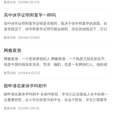
教育百科
2025年7月17日
感到厌…
高中休学证明和复学一样吗
高中休学证明和复学证明是否相同，取决于休学和复学的原因。在
某些情况下，休学和复学证明可能会相同，但在其他情况下，它们
可能会有所不同。因此，在做出任何决定之前，您应该仔细考虑您
教育百科
2024年12月8日
的情况…
网瘾黄渤
网瘾黄渤：一个坚持梦想的人 网瘾黄渤，一个熟悉又陌生的名字。
他是中国内地知名演员、导演、编剧，也是一名网络红人。他的成
功不仅源于他的天赋和努力，更源于他对网络的热爱和执着。 黄渤
教育百科
2025年4月27日
出…
能申请在家休学吗初中
能申请在家休学吗初中 在初中阶段，学生们正在面临人生中的第一
次重要转型，从小学生转变为初中生。在这个阶段，学生们需要学
习更多的知识，适应更复杂的社交环境，同时还需要面对许多挑战
教育百科
2025年12月1日
和压…