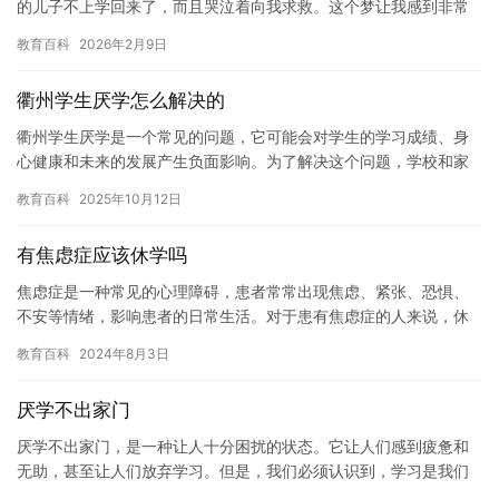
的儿子不上学回来了，而且哭泣着向我求救。这个梦让我感到非常
不安，因为我深知儿子在学校的情况。 我记得有一次，我的儿子突
教育百科
2026年2月9日
然…
衢州学生厌学怎么解决的
衢州学生厌学是一个常见的问题，它可能会对学生的学习成绩、身
心健康和未来的发展产生负面影响。为了解决这个问题，学校和家
庭应该采取一些有效的措施。 学校应该采取积极的措施来帮助学生
教育百科
2025年10月12日
克服…
有焦虑症应该休学吗
焦虑症是一种常见的心理障碍，患者常常出现焦虑、紧张、恐惧、
不安等情绪，影响患者的日常生活。对于患有焦虑症的人来说，休
学可能是一个必要的选择。那么，有焦虑症应该休学吗？本文将为
教育百科
2024年8月3日
您详细…
厌学不出家门
厌学不出家门，是一种让人十分困扰的状态。它让人们感到疲惫和
无助，甚至让人们放弃学习。但是，我们必须认识到，学习是我们
成长的必经之路，也是我们获得未来的机会所在。因此，即使我们