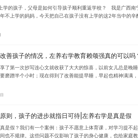
上学的孩子，父母是如何引导孩子顺利重返学校？ 我是广西南
年不上学的妈妈，今天把自己在孩子没有上学的这2年当中的辛
化分享出来，希望…
日
改善孩子的情况，左养右学教育赖颂强真的可以吗
享了第一次抄写连心文就收获了大大的惊喜，以前女儿总是晚睡
要磨蹭半个小时；现在得到了改善能提早睡，早起也精神满满，
绪得到管控，跟孩子沟通方面也起到了…
4日
原则，孩子的进步就指日可待|左养右学是真是假
真是假？我们有一个案例：孩子不愿意上体育课，对学习提不起
间也不规律。这些问题不仅影响了孩子的身心健康，也给家庭教