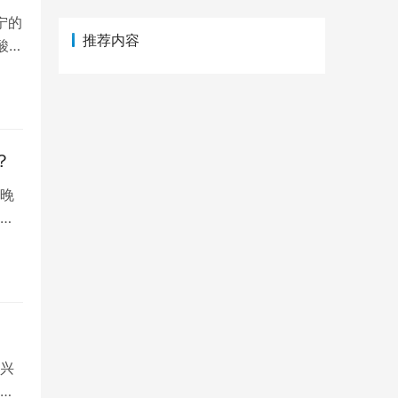
宁的
推荐内容
酸历
？
晚
能
兴
育