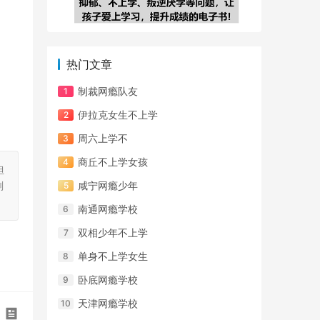
热门文章
制裁网瘾队友
伊拉克女生不上学
周六上学不
商丘不上学女孩
担
刻
咸宁网瘾少年
南通网瘾学校
双相少年不上学
单身不上学女生
卧底网瘾学校
天津网瘾学校