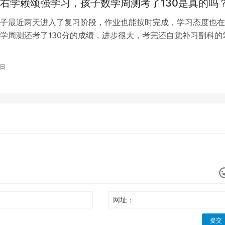
右学赖颂强学习，孩子数学周测考了130是真的吗
子最近两天进入了复习阶段，作业也能按时完成，学习态度也在
学周测还考了130分的成绩，进步很大，考完还自觉补习副科的
的在学习；想要改变孩子其实不难，…
1日
网址：
提交