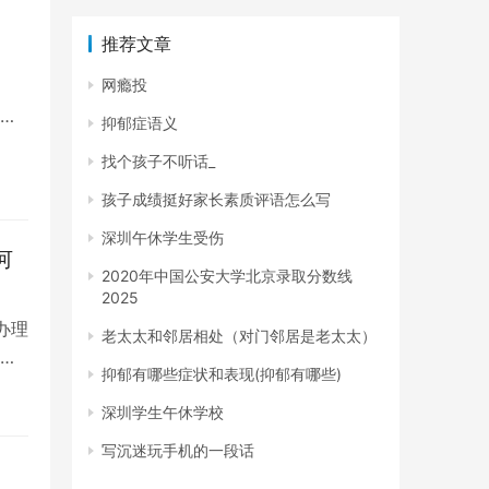
推荐文章
网瘾投
未
抑郁症语义
找个孩子不听话_
孩子成绩挺好家长素质评语怎么写
深圳午休学生受伤
何
2020年中国公安大学北京录取分数线
2025
办理
老太太和邻居相处（对门邻居是老太太）
停
抑郁有哪些症状和表现(抑郁有哪些)
深圳学生午休学校
写沉迷玩手机的一段话
？