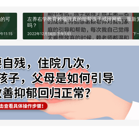
真的可
左养右学教育赖颂强真的能帮孩子戒掉网瘾，重新
吗？
午11:15
2022年12月14日 下午1:51
下