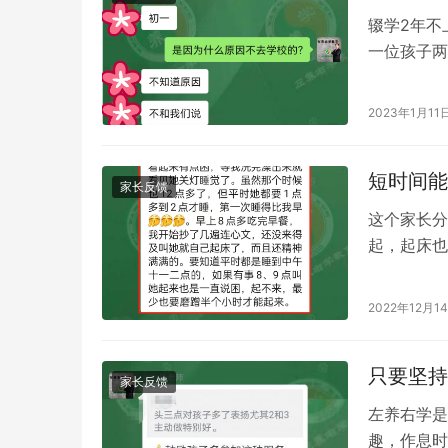
辍学2年不
一位孩子两
程，心理变
2023年1月11
短时间能
家长反馈
这个家长分
起，起床也
让自己的情
2022年12月1
只要坚持
家长反馈
左养右学是
趣，作息时