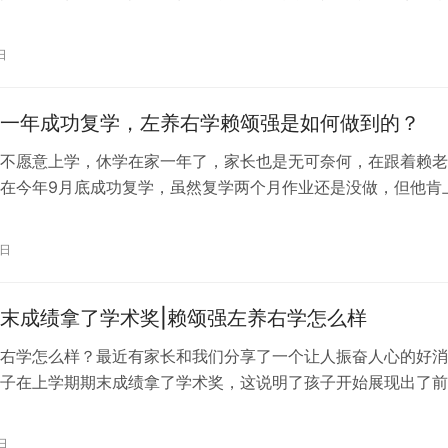
。 在这样的背景下，…
日
一年成功复学，左养右学赖颂强是如何做到的？
不愿意上学，休学在家一年了，家长也是无可奈何，在跟着赖老
在今年9月底成功复学，虽然复学两个月作业还是没做，但他肯
后在家网课，作业也都会写，还跟爸…
9日
末成绩拿了学术奖|赖颂强左养右学怎么样
右学怎么样？最近有家长和我们分享了一个让人振奋人心的好消
子在上学期期末成绩拿了学术奖，这说明了孩子开始展现出了前
态度，他对学习的态度有了显著的转变，…
日