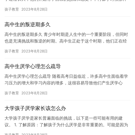
听从父母的话。有时候，他们可能会不听话，甚至惹父母生气。但
孩子教育
2023年8月28日
是，作…
高中生的叛逆期多久
高中生的叛逆期多久 青少年时期是人生中的一个重要阶段，但同时
也是充满挑战和叛逆的时期。高中生正处于这个时期，他们正在经
历身体、情感和社会上的巨大变化，同时也面临着来自家庭、学校
孩子教育
2023年8月28日
和社…
高中生厌学心理怎么疏导
高中生厌学心理怎么疏导 随着高考日益临近，许多高中生面临着学
习压力的增大和学习内容的增多，这很容易导致他们产生厌学心
理。这种心理不仅会给他们的学习带来负面影响，还会影响到他们
孩子教育
2023年8月28日
的心理…
大学孩子厌学家长该怎么办
大学孩子厌学是家长普遍面临的挑战，以下是一些可能有用的建
议。 1. 了解原因：了解孩子为什么厌学是非常重要的。可能是因为
学习困难，社交障碍或其他原因。通过与孩子交流，家长可以更好
孩子教育
2023年8月28日