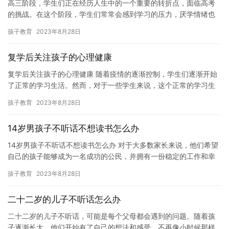
高三阶段，学生们正在经历人生中的一个重要的转折点，面临高考
的挑战。在这个阶段，学生们常常会感到学习的压力，厌学情绪也
是一种常见的现象。克服厌学情绪，是学生们成功备考的关键。本
孩子教育
2023年8月28日
文将介…
复学后关注孩子的心理健康
复学后关注孩子的心理健康 随着疫情的逐渐控制，学生们逐渐开始
了正常的学习生活。然而，对于一些学生来说，这个正常的学习生
活却带来了新的问题。那就是心理健康。 点咨询免费领取《左养右
孩子教育
2023年8月28日
学…
14岁男孩子不听话不想读书怎么办
14岁男孩子不听话不想读书怎么办 对于大多数家长来说，他们希望
自己的孩子能够成为一名成功的公民，并拥有一份稳定的工作和幸
福的生活。然而，对于一些孩子来说，他们可能正在经历一些困
孩子教育
2023年8月28日
难，…
二十二岁的儿子不听话怎么办
二十二岁的儿子不听话，可能是每个父母都会遇到的问题。随着孩
子逐渐长大，他们开始有了自己的想法和感受，不再像小时候那样