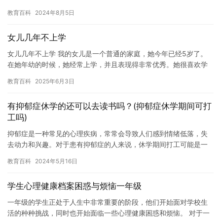
经验和知识来帮助社会。 在我退休之前，我曾经是一名大学生，我
教育百科
2024年8月5日
选…
女儿几年不上学
女儿几年不上学 我的女儿是一个普通的家庭，她今年已经5岁了。
在她年幼的时候，她经常上学，并且表现得非常优秀。她很喜欢学
习，总是能够在课堂上表现出色。但是，渐渐地，她开始几年不上
教育百科
2025年6月3日
学。…
有抑郁症休学的还可以去读书吗？(抑郁症休学期间可打
工吗)
抑郁症是一种常见的心理疾病，常常会导致人们感到情绪低落，失
去动力和兴趣。对于患有抑郁症的人来说，休学期间打工可能是一
个挑战，但也可能是一个机会。本文将探讨抑郁症休学期间可打工
教育百科
2024年5月16日
吗，并…
学生心理健康档案困惑与烦恼一年级
一年级的学生正处于人生中非常重要的阶段，他们开始面对学校生
活的种种挑战，同时也开始面临一些心理健康困惑和烦恼。 对于一