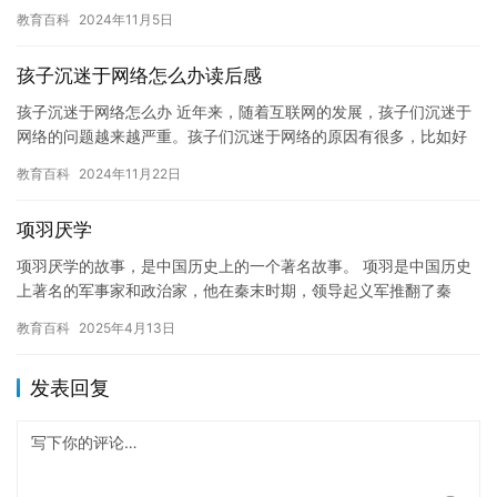
年级的学生来说，他们可能会面临以下一些困惑和烦恼： 1. 学习…
教育百科
2024年11月5日
孩子沉迷于网络怎么办读后感
孩子沉迷于网络怎么办 近年来，随着互联网的发展，孩子们沉迷于
网络的问题越来越严重。孩子们沉迷于网络的原因有很多，比如好
奇心、竞争心理、缺乏户外运动等。面对这些问题，我们应该怎么
教育百科
2024年11月22日
办？…
项羽厌学
项羽厌学的故事，是中国历史上的一个著名故事。 项羽是中国历史
上著名的军事家和政治家，他在秦末时期，领导起义军推翻了秦
朝，建立了汉朝。但是，项羽在成长的过程中，却表现出了厌学的
教育百科
2025年4月13日
情况。…
发表回复