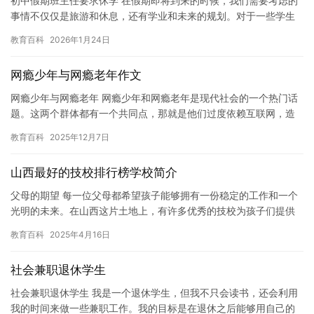
初中假期班主任要求休学 在假期即将到来的时候，我们需要考虑的
事情不仅仅是旅游和休息，还有学业和未来的规划。对于一些学生
来说，这个假期可能会成为他们人生中的一个转折点，因为他们可
教育百科
2026年1月24日
能需…
网瘾少年与网瘾老年作文
网瘾少年与网瘾老年 网瘾少年和网瘾老年是现代社会的一个热门话
题。这两个群体都有一个共同点，那就是他们过度依赖互联网，造
成了严重的身心健康问题。网瘾少年是指那些长期沉迷于网络游
教育百科
2025年12月7日
戏、社…
山西最好的技校排行榜学校简介
父母的期望 每一位父母都希望孩子能够拥有一份稳定的工作和一个
光明的未来。在山西这片土地上，有许多优秀的技校为孩子们提供
了广阔的发展空间。这些学校不仅注重技能培养，还关注学生的综
教育百科
2025年4月16日
合素…
社会兼职退休学生
社会兼职退休学生 我是一个退休学生，但我不只会读书，还会利用
我的时间来做一些兼职工作。我的目标是在退休之后能够用自己的