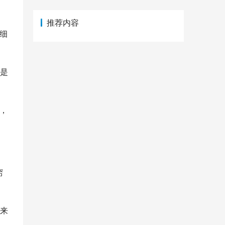
推荐内容
细
好是
，
窍
导来