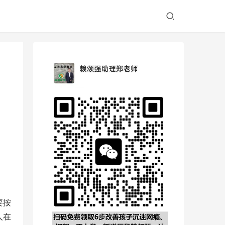
要按
人在