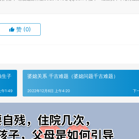
赞
(0)
独生子
婆媳关系 千古难题（婆媳问题千古难题）
上午1:49
2022年12月6日 上午4:20
下