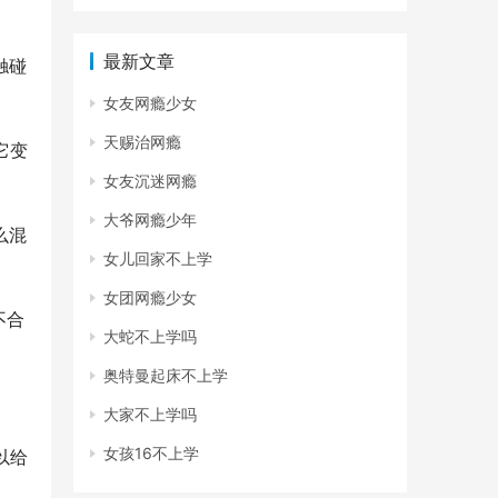
最新文章
触碰
女友网瘾少女
天赐治网瘾
它变
女友沉迷网瘾
大爷网瘾少年
么混
女儿回家不上学
女团网瘾少女
不合
大蛇不上学吗
奥特曼起床不上学
大家不上学吗
女孩16不上学
以给