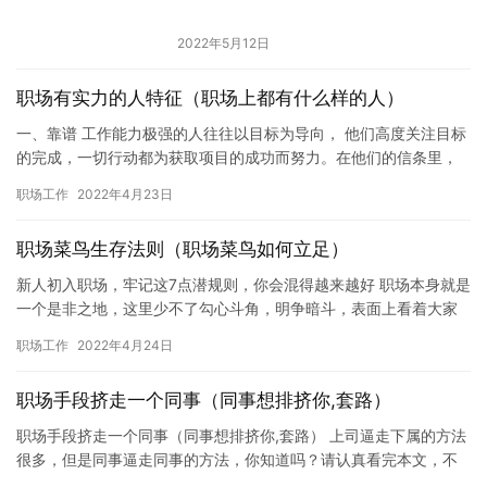
2022年5月12日
职场有实力的人特征（职场上都有什么样的人）
一、靠谱 工作能力极强的人往往以目标为导向， 他们高度关注目标
的完成，一切行动都为获取项目的成功而努力。在他们的信条里，
人生没有将就二字，追求卓越似乎已经成为了本能。也正因如此，
职场工作
2022年4月23日
所…
职场菜鸟生存法则（职场菜鸟如何立足）
新人初入职场，牢记这7点潜规则，你会混得越来越好 职场本身就是
一个是非之地，这里少不了勾心斗角，明争暗斗，表面上看着大家
或许和和气气，但私底下指不定正在筹谋什么阴谋诡计。 常言道，
职场工作
2022年4月24日
…
职场手段挤走一个同事（同事想排挤你,套路）
职场手段挤走一个同事（同事想排挤你,套路） 上司逼走下属的方法
很多，但是同事逼走同事的方法，你知道吗？请认真看完本文，不
然你会留下悔恨的泪水。 职场工作：每一个孩子成年后，都会出